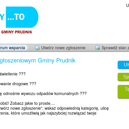
U
trum wsparcia
Utwórz nowe zgłoszenie
Sprawdź stan 
Zgłoszeniowym Gminy Prudnik
Ut
świetlenie ???
Sp
owanie drogowe ???
S
cję odnośnie wywozu odpadów komunalnych ???
bić! Zobacz jakie to proste....
wórz nowe zgłoszenie", wskaż odpowiednią kategorię, ulicę
enia, które umożliwią jak najszybciej rozwiązać twoje