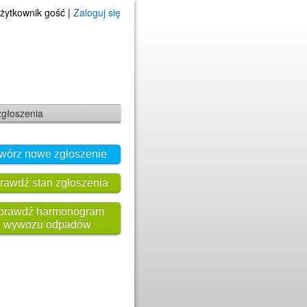
żytkownik gość |
Zaloguj się
zgłoszenia
wórz nowe zgłoszenie
rawdź stan zgłoszenia
prawdź harmonogram
wywozu odpadów